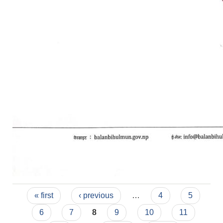
Pages
« first
‹ previous
…
4
5
6
7
8
9
10
11