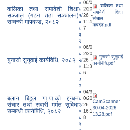
०
06/0
बालिका तथा
वालिका तथा समावेशी शिक्षा
८
2/20
समावेशी शिक्षा
सञ्जाल (गठन तठा सञ्चालन)
२/
26 -
संजाल
सम्बन्धी मापदण्ड, २०८२
०
11:4
मापदंड.pdf
८
7
३
२
०
06/0
८
2/20
गुनासो सुनुवाई
गुनासो सुनुवाई कार्यविधि, २०८२
२/
26 -
कार्यबिधि.pdf
०
11:3
८
6
३
२
०
04/3
बलान बिहुल गा.पा.को इन्धन
८
0/20
CamScanner
संचार तथा सवारी मर्मत सुबिधा
२/
26 -
30-04-2026
सम्बन्धी कार्यबिधि, २०८२
०
16:1
13.28.pdf
८
8
३