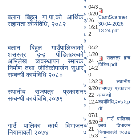
२
०
04/3
८
0/20
बलान बिहुल गा.पा.को आर्थिक
CamScanner
२/
26 -
सहायता कार्यविधि, २०८२
30-04-2026
०
16:1
13.24.pdf
८
2
३
बलान बिहुल गाउँपालिकाको
04/2
८
शसस्त्र द्वन्द्व पीडितहरुको
1/20
०/
सशस्त्र द्वन्द
अभिलेख व्यवस्थापन स्मारक
24 -
८
पिडित.pdf
निर्माण तथा जीविकोपार्जन सुधार
14:2
१
सम्बन्धी कार्यविधि २०८०
0
12/2
स्थानीय
७
9/20
राजपत्र प्रकाशन
स्थानीय राजपत्र प्रकाशन
९-
22 -
सम्बन्धी
सम्बन्धी कार्यविधि,२०७९
८
12:4
कार्यविधि,२०७९.p
०
1
df
07/1
७
गाउँ पालिका
6/20
गाउँ पालिका कार्य विभाजन
४/
कार्य विभाजन
21 -
नियामावली २०७४
७
नियामावली २०७४
15:3