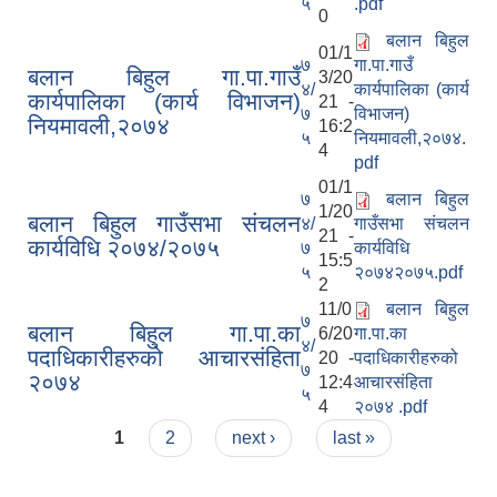
५
.pdf
0
बलान बिहुल
01/1
७
गा.पा.गाउँ
बलान बिहुल गा.पा.गाउँ
3/20
४/
कार्यपालिका (कार्य
कार्यपालिका (कार्य विभाजन)
21 -
७
विभाजन)
नियमावली,२०७४
16:2
५
नियमावली,२०७४.
4
pdf
01/1
७
बलान बिहुल
1/20
बलान बिहुल गाउँसभा संचलन
४/
गाउँसभा संचलन
21 -
कार्यविधि २०७४/२०७५
७
कार्यविधि
15:5
५
२०७४२०७५.pdf
2
11/0
बलान बिहुल
७
बलान बिहुल गा.पा.का
6/20
गा.पा.का
४/
पदाधिकारीहरुको आचारसंहिता
20 -
पदाधिकारीहरुको
७
२०७४
12:4
आचारसंहिता
५
4
२०७४ .pdf
Pages
1
2
next ›
last »