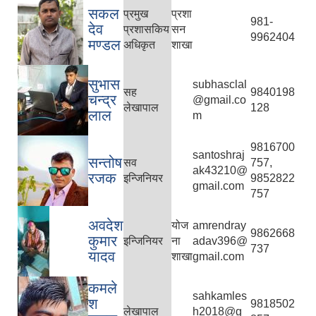
सकल
प्रमुख
प्रशा
981-
देव
प्रशासकिय
सन
9962404
मण्डल
अधिकृत
शाखा
सुभास
subhasclal
सह
9840198
चन्द्र
@gmail.co
लेखापाल
128
लाल
m
9816700
santoshraj
सन्तोष
सव
757,
ak43210@
रजक
इन्जिनियर
9852822
gmail.com
757
अवदेश
योज
amrendray
9862668
कुमार
इन्जिनियर
ना
adav396@
737
यादव
शाखा
gmail.com
कमले
sahkamles
श
9818502
लेखापाल
h2018@g