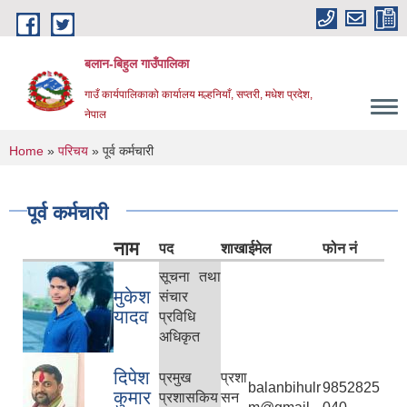
Skip to main content
बलान-बिहुल गाउँपालिका
गाउँ कार्यपालिकाको कार्यालय मल्हनियाँ, सप्तरी, मधेश प्रदेश,
नेपाल
You are here
Home
»
परिचय
» पूर्व कर्मचारी
पूर्व कर्मचारी
नाम
पद
शाखा
ईमेल
फोन नं
सूचना तथा
मुकेश
संचार
यादव
प्रविधि
अधिकृत
दिपेश
प्रमुख
प्रशा
balanbihulr
9852825
कुमार
प्रशासकिय
सन