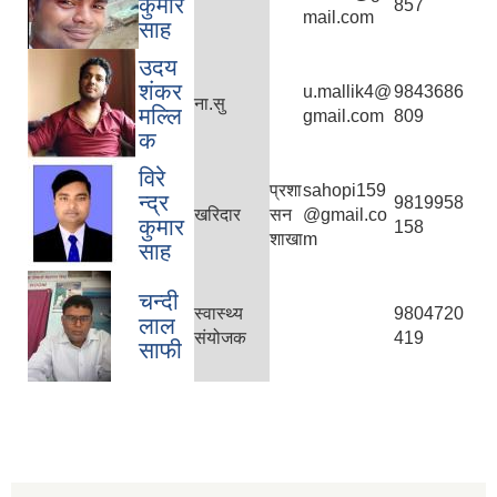
कुमार
857
mail.com
साह
उदय
शंकर
u.mallik4@
9843686
ना.सु
मल्लि
gmail.com
809
क
विरे
प्रशा
sahopi159
न्द्र
9819958
खरिदार
सन
@gmail.co
कुमार
158
शाखा
m
साह
चन्दी
स्वास्थ्य
9804720
लाल
संयोजक
419
साफी