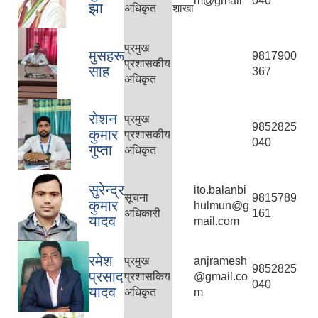
m@gmail
040
झा
अधिकृत
शाखा
प्रमुख
मुसहरू
9817900
प्रशासकीय
साह
367
अधिकृत
रोशन
प्रमुख
9852825
कुमार
प्रशासकीय
040
गुप्ता
अधिकृत
सुरेन्द्र
ito.balanbi
सूचना
9815789
कुमार
hulmun@g
अधिकारी
161
यादव
mail.com
रमेश
प्रमुख
anjramesh
9852825
प्रसाद
प्रशासकिय
@gmail.co
040
यादव
अधिकृत
m